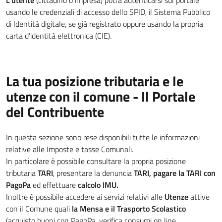
L'utente
(cittadino o impresa) potrà autenticarsi sul portale
usando le credenziali di accesso dello SPID, il Sistema Pubblico
di Identità digitale, se già registrato oppure usando la propria
carta d’identità elettronica (CIE).
La tua posizione tributaria e le
utenze con il comune - Il Portale
del Contribuente
In questa sezione sono rese disponibili tutte le informazioni
relative alle Imposte e tasse Comunali.
In particolare è possibile consultare la propria posizione
tributaria
TARI
, presentare la denuncia
TARI, pagare la TARI con
PagoPa
ed effettuare
calcolo IMU.
Inoltre è possibile accedere ai servizi relativi alle
Utenze
attive
con il Comune quali
la Mensa e il Trasporto Scolastico
(acquisto buoni con PagoPa, verifica consumi on line,